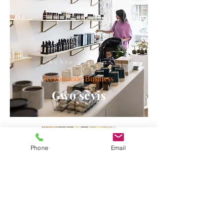
Achte isit la
Rekòmande
Business
Gwo sèvis
Phone
Email